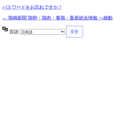
パスワードをお忘れですか ?
← 鶏鳴新聞 鶏卵・鶏肉・養鶏・畜産総合情報 へ移動
言語