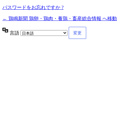
パスワードをお忘れですか ?
← 鶏鳴新聞 鶏卵・鶏肉・養鶏・畜産総合情報 へ移動
言語