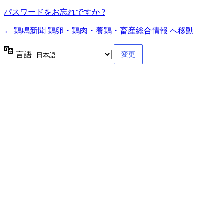
パスワードをお忘れですか ?
← 鶏鳴新聞 鶏卵・鶏肉・養鶏・畜産総合情報 へ移動
言語