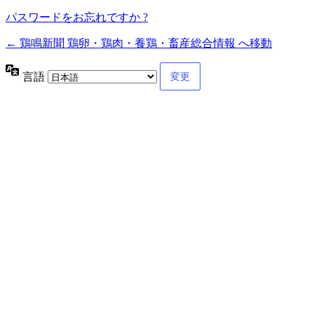
パスワードをお忘れですか ?
← 鶏鳴新聞 鶏卵・鶏肉・養鶏・畜産総合情報 へ移動
言語