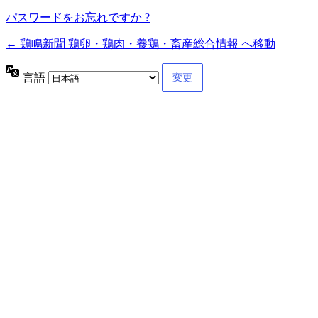
パスワードをお忘れですか ?
← 鶏鳴新聞 鶏卵・鶏肉・養鶏・畜産総合情報 へ移動
言語