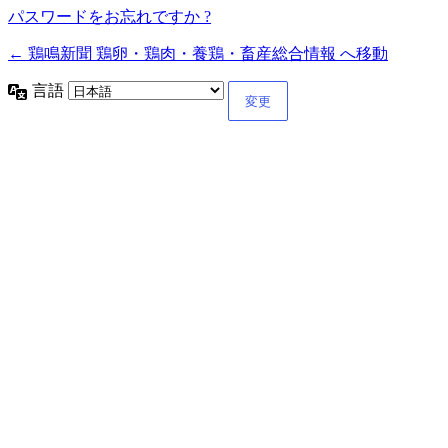
パスワードをお忘れですか ?
← 鶏鳴新聞 鶏卵・鶏肉・養鶏・畜産総合情報 へ移動
言語