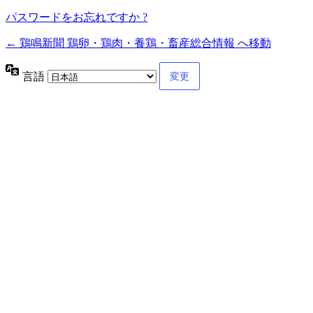
パスワードをお忘れですか ?
← 鶏鳴新聞 鶏卵・鶏肉・養鶏・畜産総合情報 へ移動
言語