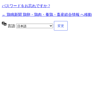
パスワードをお忘れですか ?
← 鶏鳴新聞 鶏卵・鶏肉・養鶏・畜産総合情報 へ移動
言語