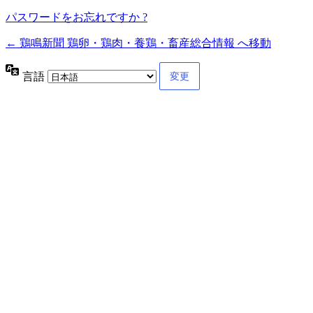
パスワードをお忘れですか ?
← 鶏鳴新聞 鶏卵・鶏肉・養鶏・畜産総合情報 へ移動
言語