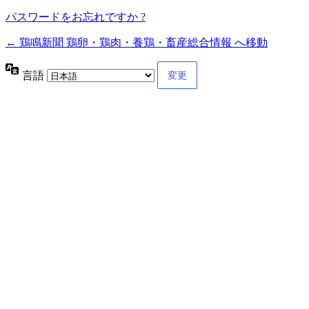
パスワードをお忘れですか ?
← 鶏鳴新聞 鶏卵・鶏肉・養鶏・畜産総合情報 へ移動
言語