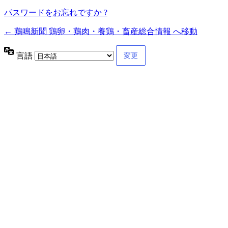
パスワードをお忘れですか ?
← 鶏鳴新聞 鶏卵・鶏肉・養鶏・畜産総合情報 へ移動
言語