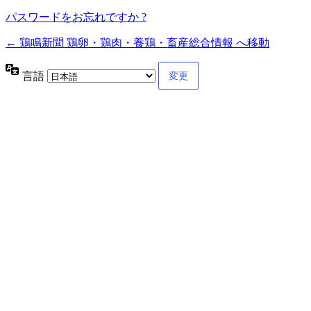
パスワードをお忘れですか ?
← 鶏鳴新聞 鶏卵・鶏肉・養鶏・畜産総合情報 へ移動
言語