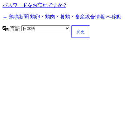
パスワードをお忘れですか ?
← 鶏鳴新聞 鶏卵・鶏肉・養鶏・畜産総合情報 へ移動
言語