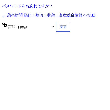
パスワードをお忘れですか ?
← 鶏鳴新聞 鶏卵・鶏肉・養鶏・畜産総合情報 へ移動
言語