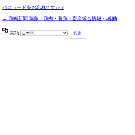
パスワードをお忘れですか ?
← 鶏鳴新聞 鶏卵・鶏肉・養鶏・畜産総合情報 へ移動
言語