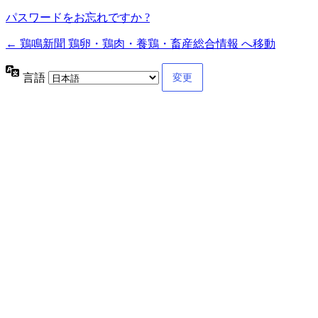
パスワードをお忘れですか ?
← 鶏鳴新聞 鶏卵・鶏肉・養鶏・畜産総合情報 へ移動
言語