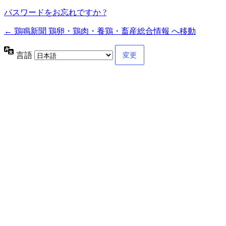
パスワードをお忘れですか ?
← 鶏鳴新聞 鶏卵・鶏肉・養鶏・畜産総合情報 へ移動
言語