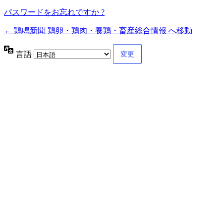
パスワードをお忘れですか ?
← 鶏鳴新聞 鶏卵・鶏肉・養鶏・畜産総合情報 へ移動
言語