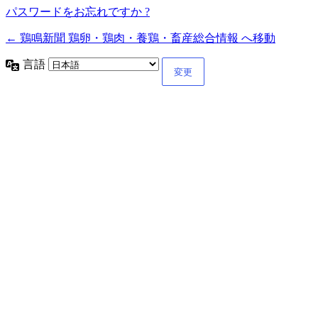
パスワードをお忘れですか ?
← 鶏鳴新聞 鶏卵・鶏肉・養鶏・畜産総合情報 へ移動
言語