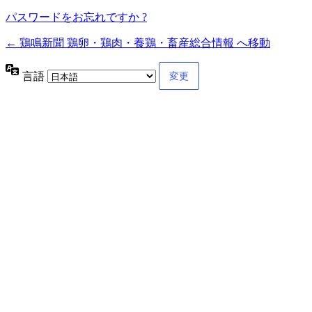
パスワードをお忘れですか ?
← 鶏鳴新聞 鶏卵・鶏肉・養鶏・畜産総合情報 へ移動
言語