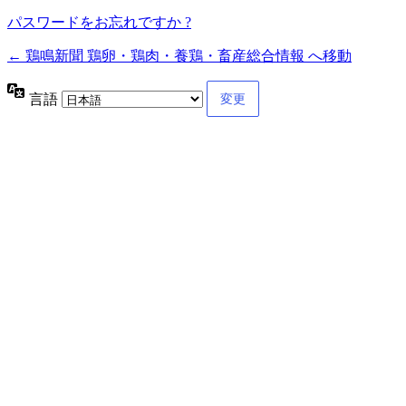
パスワードをお忘れですか ?
← 鶏鳴新聞 鶏卵・鶏肉・養鶏・畜産総合情報 へ移動
言語