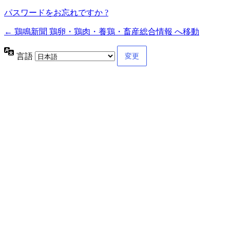
パスワードをお忘れですか ?
← 鶏鳴新聞 鶏卵・鶏肉・養鶏・畜産総合情報 へ移動
言語