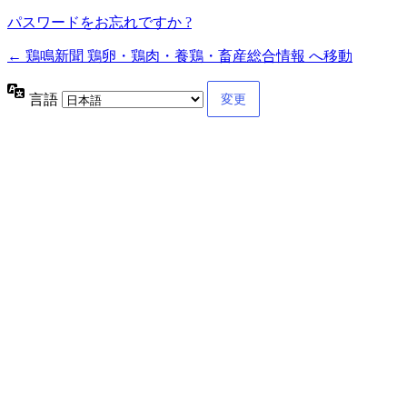
パスワードをお忘れですか ?
← 鶏鳴新聞 鶏卵・鶏肉・養鶏・畜産総合情報 へ移動
言語