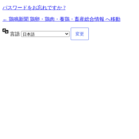
パスワードをお忘れですか ?
← 鶏鳴新聞 鶏卵・鶏肉・養鶏・畜産総合情報 へ移動
言語