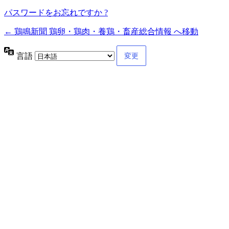
パスワードをお忘れですか ?
← 鶏鳴新聞 鶏卵・鶏肉・養鶏・畜産総合情報 へ移動
言語