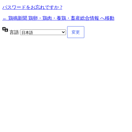
パスワードをお忘れですか ?
← 鶏鳴新聞 鶏卵・鶏肉・養鶏・畜産総合情報 へ移動
言語