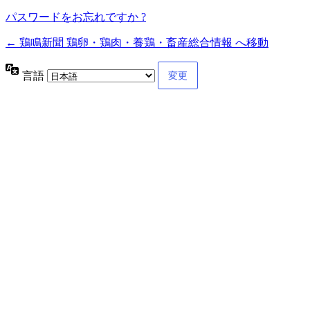
パスワードをお忘れですか ?
← 鶏鳴新聞 鶏卵・鶏肉・養鶏・畜産総合情報 へ移動
言語