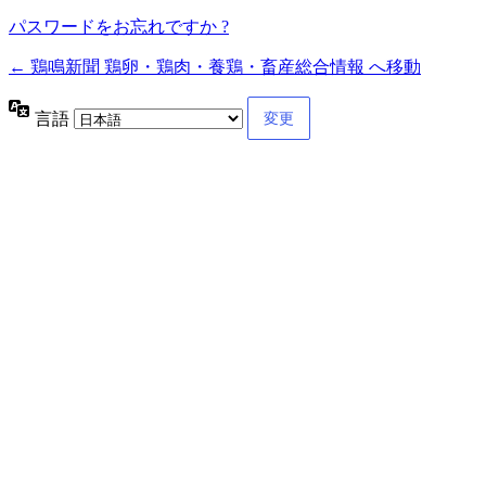
パスワードをお忘れですか ?
← 鶏鳴新聞 鶏卵・鶏肉・養鶏・畜産総合情報 へ移動
言語