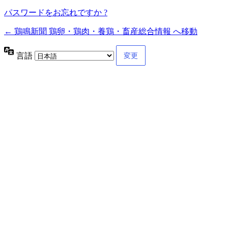
パスワードをお忘れですか ?
← 鶏鳴新聞 鶏卵・鶏肉・養鶏・畜産総合情報 へ移動
言語