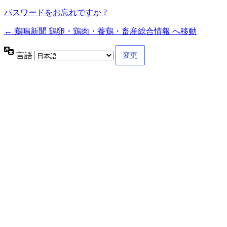
パスワードをお忘れですか ?
← 鶏鳴新聞 鶏卵・鶏肉・養鶏・畜産総合情報 へ移動
言語