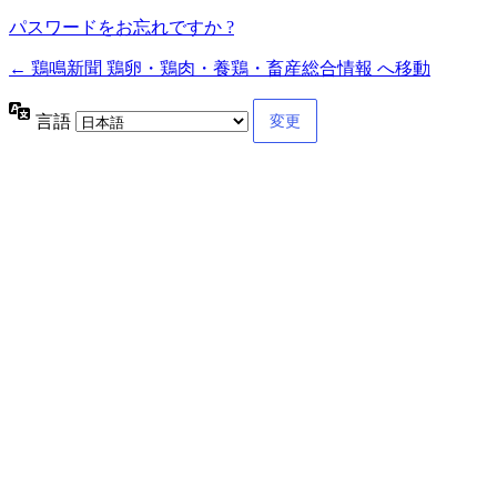
パスワードをお忘れですか ?
← 鶏鳴新聞 鶏卵・鶏肉・養鶏・畜産総合情報 へ移動
言語