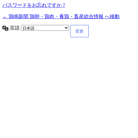
パスワードをお忘れですか ?
← 鶏鳴新聞 鶏卵・鶏肉・養鶏・畜産総合情報 へ移動
言語