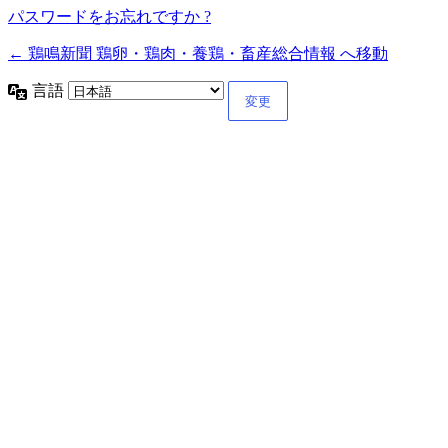
パスワードをお忘れですか ?
← 鶏鳴新聞 鶏卵・鶏肉・養鶏・畜産総合情報 へ移動
言語