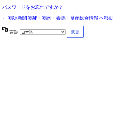
パスワードをお忘れですか ?
← 鶏鳴新聞 鶏卵・鶏肉・養鶏・畜産総合情報 へ移動
言語