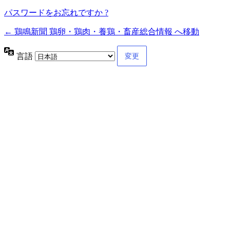
パスワードをお忘れですか ?
← 鶏鳴新聞 鶏卵・鶏肉・養鶏・畜産総合情報 へ移動
言語