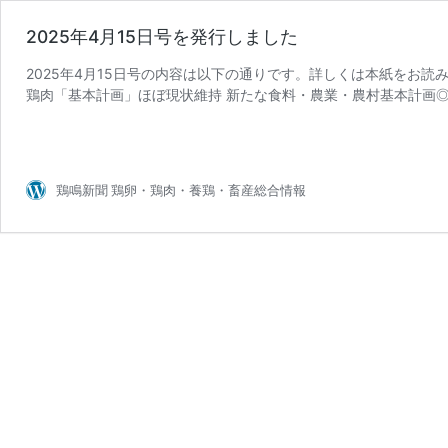
2025年4月15日号を発行しました
2025年4月15日号の内容は以下の通りです。詳しくは本紙をお読み
鶏肉「基本計画」ほぼ現状維持 新たな食料・農業・農村基本計画◎
2025
制で具体策 …
続きを読む
年
4
月
鶏鳴新聞 鶏卵・鶏肉・養鶏・畜産総合情報
15
日
号
を
発
行
し
ま
し
た