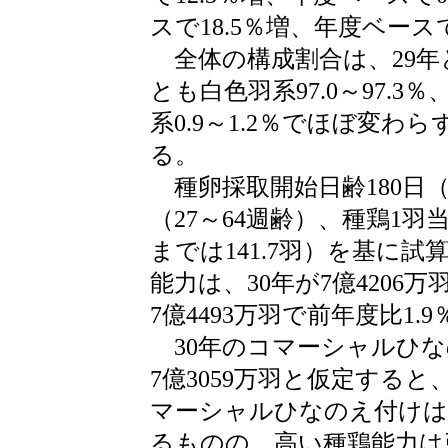
スで18.5％増、年度ベース
全体の構成割合は、29年
とも白色羽系97.0～97.3％
系0.9～1.2％でほぼ変
る。
種卵採取開始日齢180日（
（27～64週齢）、種鶏1羽当
までは141.7羽）を基に
能力は、30年が7億4206万
7億4493万羽で前年度比1.
30年のコマーシャルひな
7億3059万羽と仮定する
マーシャルひなのえ付けは
るものの、高い種鶏能力は