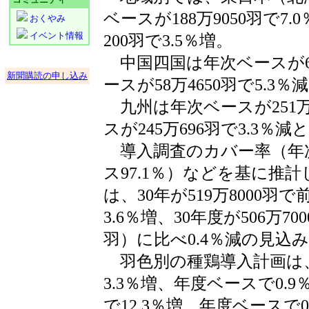
ベースが188万9050羽で7
おくやみ
イベント情報
200羽で3.5％増。
中国四国は年次ベースが61
新聞購読の申し込み
ースが58万4650羽で5.3％
九州は年次ベースが251万2
スが245万696羽で3.3％
導入調査のカバー率（年次
ス97.1％）などを基に推
は、30年が519万8000羽で
3.6％増、30年度が506万70
羽）に比べ0.4％減の見込
羽色別の種鶏導入計画は
3.3％増、年度ベースで0.
で12.3％増、年度ベースで