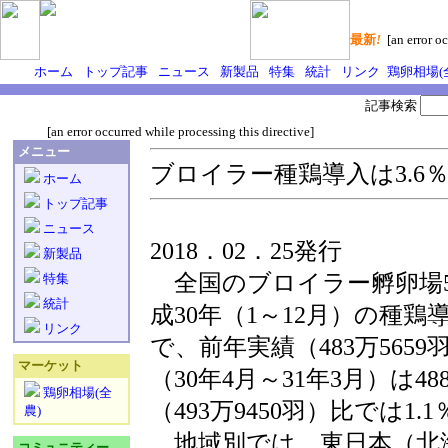
最新
!
[an error oc
ホーム
トップ記事
ニュース
新製品
特集
統計
リンク
鶏卵相場(
記事検索
[an error occurred while processing this directive]
メニュー
ブロイラー種鶏導入は3.6
ホーム
トップ記事
ニュース
2018．02．25発行
新製品
全国のブロイラー孵卵場5
特集
統計
成30年（1～12月）の種鶏導
リンク
で、前年実績（483万5659
マーケット
（30年4月～31年3月）は4
鶏卵相場(全
（493万9450羽）比では1
農)
地域別では、東日本（北
コミュニティー