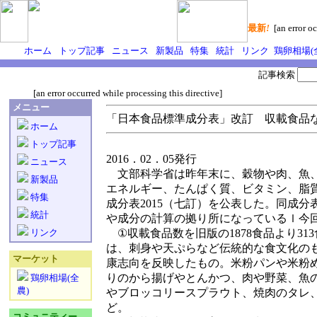
最新
!
[an error oc
ホーム
トップ記事
ニュース
新製品
特集
統計
リンク
鶏卵相場(
記事検索
[an error occurred while processing this directive]
メニュー
「日本食品標準成分表」改訂 収載食品
ホーム
トップ記事
2016．02．05発行
ニュース
文部科学省は昨年末に、穀物や肉、魚、野
新製品
エネルギー、たんぱく質、ビタミン、脂
特集
成分表2015（七訂）を公表した。同成
統計
や成分の計算の拠り所になっているｌ今
リンク
①収載食品数を旧版の1878食品より31
は、刺身や天ぷらなど伝統的な食文化の
マーケット
康志向を反映したもの。米粉パンや米粉
りのから揚げやとんかつ、肉や野菜、魚
鶏卵相場(全
農)
やブロッコリースプラウト、焼肉のタレ
ど。
コミュニティー