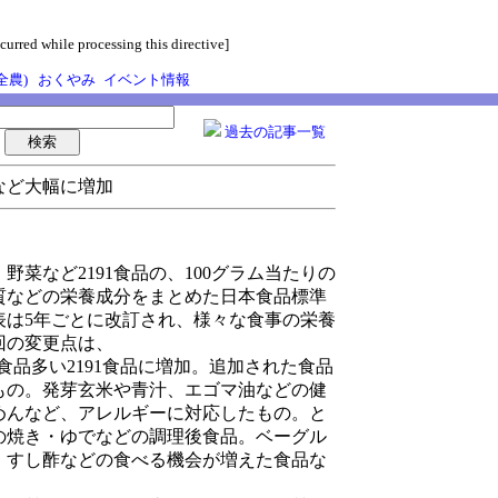
curred while processing this directive]
全農)
おくやみ
イベント情報
過去の記事一覧
など大幅に増加
菜など2191食品の、100グラム当たりの
質などの栄養成分をまとめた日本食品標準
分表は5年ごとに改訂され、様々な食事の栄養
回の変更点は、
3食品多い2191食品に増加。追加された食品
もの。発芽玄米や青汁、エゴマ油などの健
めんなど、アレルギーに対応したもの。と
の焼き・ゆでなどの調理後食品。ベーグル
、すし酢などの食べる機会が増えた食品な