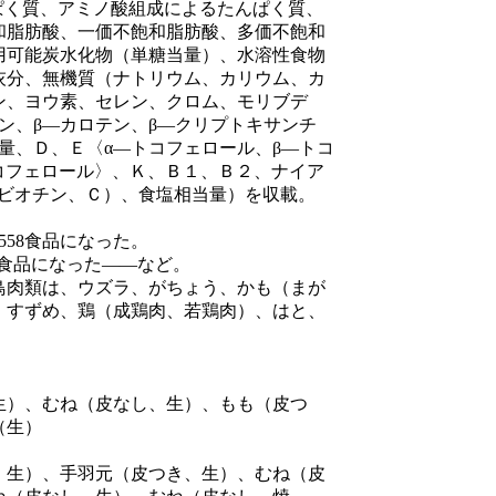
く質、アミノ酸組成によるたんぱく質、
和脂肪酸、一価不飽和脂肪酸、多価不飽和
用可能炭水化物（単糖当量）、水溶性食物
灰分、無機質（ナトリウム、カリウム、カ
ン、ヨウ素、セレン、クロム、モリブデ
ン、β―カロテン、β―クリプトキサンチ
量、Ｄ、Ｅ〈α―トコフェロール、β―トコ
コフェロール〉、Ｋ、Ｂ１、Ｂ２、ナイア
、ビオチン、Ｃ）、食塩相当量）を収載。
。
558食品になった。
2食品になった――など。
肉類は、ウズラ、がちょう、かも（まが
、すずめ、鶏（成鶏肉、若鶏肉）、はと、
）、むね（皮なし、生）、もも（皮つ
（生）
生）、手羽元（皮つき、生）、むね（皮