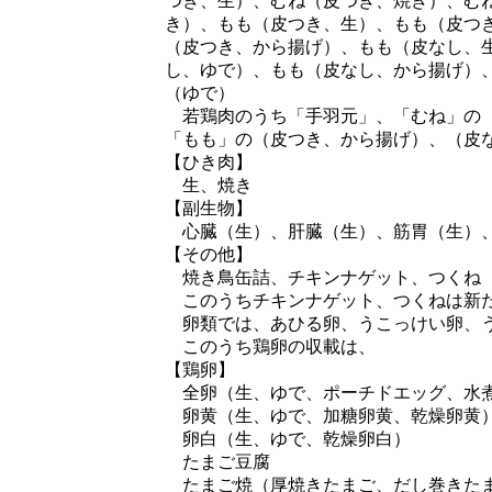
つき、生）、むね（皮つき、焼き）、む
き）、もも（皮つき、生）、もも（皮つ
（皮つき、から揚げ）、もも（皮なし、
し、ゆで）、もも（皮なし、から揚げ）
（ゆで）
若鶏肉のうち「手羽元」、「むね」の（
「もも」の（皮つき、から揚げ）、（皮
【ひき肉】
生、焼き
【副生物】
心臓（生）、肝臓（生）、筋胃（生）、
【その他】
焼き鳥缶詰、チキンナゲット、つくね
このうちチキンナゲット、つくねは新
卵類では、あひる卵、うこっけい卵、
このうち鶏卵の収載は、
【鶏卵】
全卵（生、ゆで、ポーチドエッグ、水煮
卵黄（生、ゆで、加糖卵黄、乾燥卵黄
卵白（生、ゆで、乾燥卵白）
たまご豆腐
たまご焼（厚焼きたまご、だし巻きた