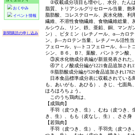
②収載成分項目も増やし、水分、たんぱ
おくやみ
脂質、トリアシルグリセロール当量、飽
脂肪酸、コレステロール、炭水化物、利
イベント情報
繊維、不溶性食物繊維、食物繊維総量、
ルシウム、リン、鉄、亜鉛、銅、マンガ
新聞購読の申し込み
ン）、ビタミン（レチノール、α―カロテ
ン、β―カロテン当量、レチノール活性当
フェロール、γ―トコフェロール、δ―ト
シン、Ｂ６、Ｂ?、葉酸、パントテン酸
③炭水化物成分表編が新規発表された
④アミノ酸成分編が1221食品追加され1
⑤脂肪酸成分編が520食品追加され178
日本食品標準成分表に収載されている鳥
も、あいがも、あひる）、きじ、七面鳥
ほろほろちょう。
このうち鶏肉は、
【成鶏肉】
手羽（皮つき、生）、むね（皮つき、生
き、生）、もも（皮なし、生）、ささ身
【若鶏肉】
手羽（皮つき、生）、手羽先（皮つき、