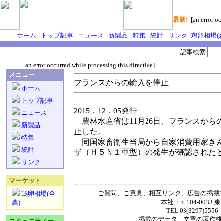
最新
!
[an error oc
ホーム
トップ記事
ニュース
新製品
特集
統計
リンク
鶏卵相場(
記事検索
[an error occurred while processing this directive]
メニュー
フランスからの輸入を停止
ホーム
トップ記事
2015．12．05発行
ニュース
農林水産省は11月26日、フランスから
新製品
止した。
特集
同国家畜衛生当局から自家消費用家きん
統計
ザ（Ｈ５Ｎ１亜型）の発生が確認された
リンク
マーケット
ご質問、ご意見、相互リンク、広告の掲載
鶏卵相場(全
本社：〒104-0033 
農)
TEL 03(3297)5556
掲載の
データ
、
文章
の著作
コミュニティー