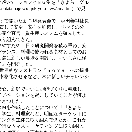
い?秒バージョンとＮＧ集を「きよら グル
mago.co.jp/kiyora-new/cm.html）で見
ジオで開いた新ＣＭ発表会で、秋田善祺社長
一貫して安全・安心を約束し、すべての分
の完全直営一貫生産システムを確立した。
取り組んできた。
やすため、日々研究開発を積み重ね、安
バランス、料理に使われる食材としてのお
山麓に新しい農場を開設し、おいしさに極
て』を開発した。
世界的なレストラン『ｎｏｍａ』への提供
を本格化させるなど、常に新しいチャレンジ
心、新鮮でおいしい卵づくりに精進し、
イノベーションを起こしていくことが何よ
いさつした。
ＣＭを作成したことについて「『きよら
、学生、料理家など、明確なターゲットに
ィングを主体に取り組んできたが、これか
で行なうマスマーケティングに取り組む。