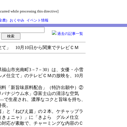
curred while processing this directive]
全農)
おくやみ
イベント情報
過去の記事一覧
て」 10月10日から関東でテレビＣＭ
山市光南町3－7－30）は、女優・小雪
メ仕立て」のテレビＣＭの放映を、10月
料「新旨味原料配合」（特許出願中）②
リバナジウム水」③富士山の清涼な空気
――で生産され、濃厚なコクと旨味を持ち、
特長。
」と「ねびえ篇」の２本。ケチャップラ
（きょニャ）」に「きよら グルメ仕立
の対応が素敵で、チャーミングな内容のＣ