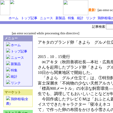
最新
!
[an error oc
ホーム
トップ記事
ニュース
新製品
特集
統計
リンク
鶏卵相場(
記事検索
[an error occurred while processing this directive]
メニュー
アキタのブランド卵「きよら グルメ仕立
ホーム
トップ記事
2015．10．15発行
ニュース
㈱アキタ（秋田善祺社長―本社・広島県福
新製品
さんを起用したブランド卵「きよら グル
特集
10日から関東地区で開始した。
統計
「きよら グルメ仕立て」は、①特別飼
リンク
富士深層水「不純物の少ない天然アルカ
「標高900メートル」の冷涼な飼育環境
マーケット
生でも、調理してもおいしいことなどが
今回作成したテレビＣＭは「おふとん篇
鶏卵相場(全
農)
イスでできたキャラクター「寝冷えネコ
て」で作った卵の布団をかける小雪さん
コミュニティー