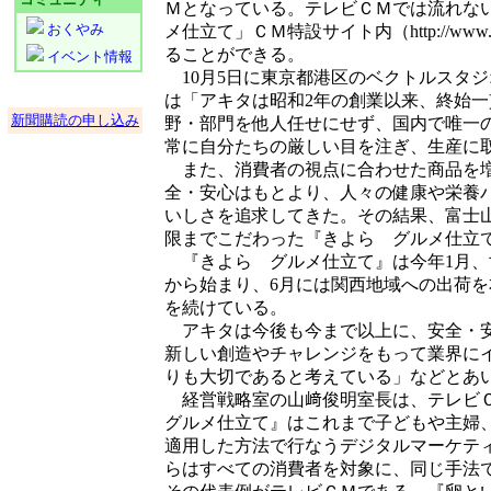
Ｍとなっている。テレビＣＭでは流れな
おくやみ
メ仕立て」ＣＭ特設サイト内（http://www.akitata
ることができる。
イベント情報
10月5日に東京都港区のベクトルスタ
は「アキタは昭和2年の創業以来、終始
新聞購読の申し込み
野・部門を他人任せにせず、国内で唯一
常に自分たちの厳しい目を注ぎ、生産に
また、消費者の視点に合わせた商品を増
全・安心はもとより、人々の健康や栄養
いしさを追求してきた。その結果、富士
限までこだわった『きよら グルメ仕立
『きよら グルメ仕立て』は今年1月、
から始まり、6月には関西地域への出荷
を続けている。
アキタは今後も今まで以上に、安全・安
新しい創造やチャレンジをもって業界に
りも大切であると考えている」などとあ
経営戦略室の山﨑俊明室長は、テレビ
グルメ仕立て』はこれまで子どもや主婦
適用した方法で行なうデジタルマーケテ
らはすべての消費者を対象に、同じ手法