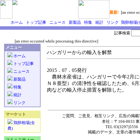
最新
!
[an error oc
ホーム
トップ記事
ニュース
新製品
特集
統計
リンク
鶏卵相場(
記事検索
[an error occurred while processing this directive]
メニュー
ハンガリーからの輸入を解禁
ホーム
トップ記事
2015．07．05発行
ニュース
農林水産省は、ハンガリーで今年2月に
新製品
Ｎ８亜型）の清浄性を確認したため、6月
特集
肉などの輸入停止措置を解除した。
統計
リンク
マーケット
ご質問、ご意見、相互リンク、広告の掲載
本社：〒104-0033 
鶏卵相場(全
TEL 03(3297)5556
農)
掲載の
データ
、
文章
の著作
コミュニティー