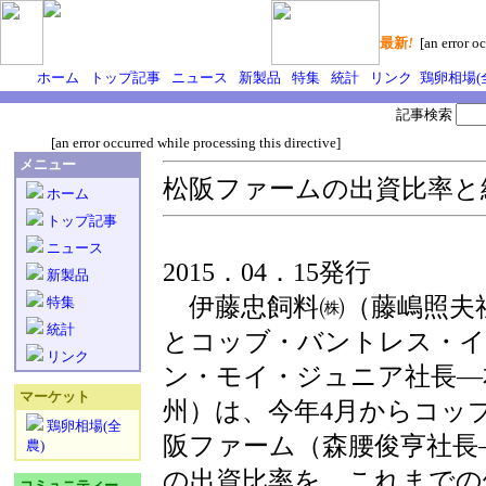
最新
!
[an error oc
ホーム
トップ記事
ニュース
新製品
特集
統計
リンク
鶏卵相場(
記事検索
[an error occurred while processing this directive]
メニュー
松阪ファームの出資比率と
ホーム
トップ記事
ニュース
2015．04．15発行
新製品
伊藤忠飼料㈱（藤嶋照夫
特集
統計
とコッブ・バントレス・イ
リンク
ン・モイ・ジュニア社長―
マーケット
州）は、今年4月からコッ
鶏卵相場(全
阪ファーム（森腰俊亨社長
農)
の出資比率を、これまでの
コミュニティー