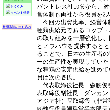
バントレス社10％から、対
おくやみ
イベント情報
営体制も両社から役員を2
今回の出資比率、経営体制
新聞購読の申し込み
種鶏供給元であるコッブ・
の取り組みを一層強化し、
とノウハウを提供するとと
ることで、日本の生産者の
ーの生産性を実現していた
な種鶏の安定供給を進めて
員は次の各氏。
代表取締役社長 森腰俊
表取締役副社長 ダンカン
アジア社）▽取締役（非常
㈱執行役員飼料営業本部長