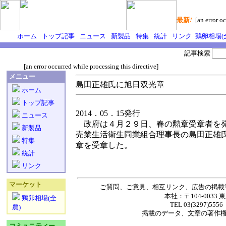
最新
!
[an error oc
ホーム
トップ記事
ニュース
新製品
特集
統計
リンク
鶏卵相場(
記事検索
[an error occurred while processing this directive]
メニュー
島田正雄氏に旭日双光章
ホーム
トップ記事
2014．05．15発行
ニュース
政府は４月２９日、春の勲章受章者を発
新製品
売業生活衛生同業組合理事長の島田正雄
特集
章を受章した。
統計
リンク
マーケット
ご質問、ご意見、相互リンク、広告の掲載
本社：〒104-0033 
鶏卵相場(全
TEL 03(3297)5556
農)
掲載の
データ
、
文章
の著作
コミュニティー