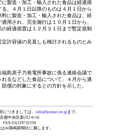
に製造・加工・輸入された食品は経過措
する。４月１日以降のものは４月１日から
原料に製造・加工・輸入された食品は、経
が適用され、完全施行は１０月１日から、
品の経過措置は１２月３１日まで暫定規制
。
定許容値の見直しも検討されるものとみ
福島原子力発電所事故に係る連絡会議で
されるなどした食品について、４月から適
、賠償の対象にするとの方針を示した。
等につきましては、
info@keimei.ne.jp
まで。
東京都中央区新川2-6-16
 FAX 03(3297)5558
権は㈱
鶏鳴新聞社
に属します。