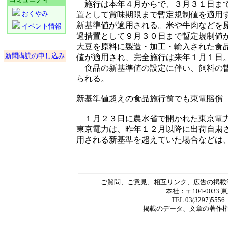
施行は本年４月からで、３月３１日まで
おくやみ
置として賞味期限まで暫定規制値を適用
新基準値が適用される。米や牛肉などを
イベント情報
過措置として９月３０日まで暫定規制値
大豆を原料に製造・加工・輸入された食
新聞購読の申し込み
値が適用され、完全施行は来年１月１日
食品の新基準値の設定に伴い、飼料の暫
られる。
新基準値超えの食品施行前でも東電賠償
１月２３日に農水省で開かれた東京電力
東京電力は、昨年１２月以降に出荷自粛
用される新基準を超えていた場合などは
ご質問、ご意見、相互リンク、広告の掲載
本社：〒104-0033 
TEL 03(3297)5556
掲載の
データ
、
文章
の著作