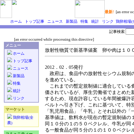
最新
!
[an error oc
ホーム
トップ記事
ニュース
新製品
特集
統計
リンク
鶏卵相場(
記事検索
[an error occurred while processing this directive]
メニュー
放射性物質で新基準値案 卵や肉は１０
ホーム
トップ記事
2012．02．05発行
ニュース
政府は、食品中の放射性セシウム規制の
新製品
を進めている。
特集
これまでの暫定規制値に適合している食
統計
価されているが、厚生労働省でまとめた
リンク
するため、現在許容している年間被爆許
ベルトへ引き下げ、これに基づいて、特
マーケット
「乳児用食品」「牛乳」とそれ以外の「
基準値は、飲料水が現在の暫定規制値の
鶏卵相場(全
農)
同１０分の１の５０ベクレル、牛乳が同
る一般食品が同５分の１の１００ベクレ
コミュニティー