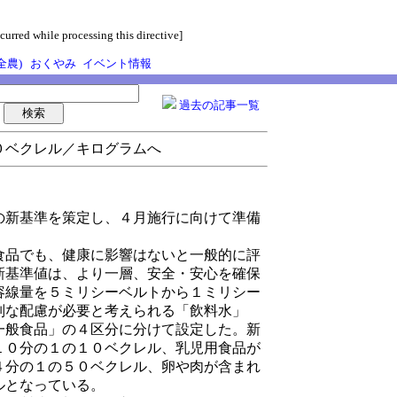
curred while processing this directive]
全農)
おくやみ
イベント情報
過去の記事一覧
０ベクレル／キログラムへ
新基準を策定し、４月施行に向けて準備
品でも、健康に影響はないと一般的に評
新基準値は、より一層、安全・安心を確保
容線量を５ミリシーベルトから１ミリシー
別な配慮が必要と考えられる「飲料水」
一般食品」の４区分に分けて設定した。新
１０分の１の１０ベクレル、乳児用食品が
４分の１の５０ベクレル、卵や肉が含まれ
ルとなっている。