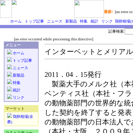
最新
!
[an error oc
ホーム
トップ記事
ニュース
新製品
特集
統計
リンク
鶏卵相場(
記事検索
[an error occurred while processing this directive]
メニュー
インターベットとメリアル
ホーム
トップ記事
ニュース
2011．04．15発行
新製品
製薬大手のメルク社（本
特集
統計
ベンティス社（本社・フラ
リンク
の動物薬部門の世界的な統
マーケット
した契約を終了すると発表
鶏卵相場(全
の動物薬部門の日本法人で
農)
（本社・大阪、２００９年
コミュニティー