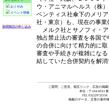
ウ・アニマルヘルス（株）
おくやみ
イベント情報
ベンティス社傘下のメリア
社・東京）も、現在の事業
新聞購読の申し込み
メルク社とサノフィ・ア
独占禁止法の審査を各国で
の合併に向けて精力的に取
審査や手続きが複雑になる
結していた合併契約を解消
ご質問、ご意見、相互リンク、広告の掲載
本社：〒104-0033 
TEL 03(3297)5556
掲載の
データ
、
文章
の著作