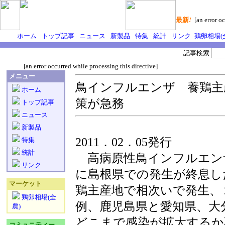
最新
!
[an error oc
ホーム
トップ記事
ニュース
新製品
特集
統計
リンク
鶏卵相場(
記事検索
[an error occurred while processing this directive]
メニュー
鳥インフルエンザ 養鶏主
ホーム
策が急務
トップ記事
ニュース
新製品
2011．02．05発行
特集
統計
高病原性鳥インフルエン
リンク
に島根県での発生が終息し
マーケット
鶏主産地で相次いで発生、
鶏卵相場(全
例、鹿児島県と愛知県、大
農)
どこまで感染が拡大するか
コミュニティー