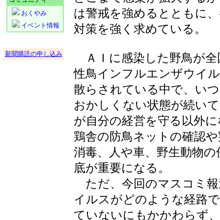
は警戒を強めるとともに、
おくやみ
イベント情報
対策を強く求めている。
新聞購読の申し込み
ＡＩに感染した野鳥が全
性鳥インフルエンザウイル
散らされている中で、いつ
おかしくない状態が続いて
が自分の経営を守る以外に
鶏舎の防鳥ネットの確認や
消毒、人や車、野生動物の
底が重要になる。
ただ、今回のマスコミ報
イルスがどのような経路で
ていないにもかかわらず、