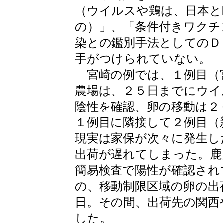
（ウイルスや鶏は、日本と
の）」、「条件付きワクチ
染との鑑別手法としてのＤ
手がつけられていない。
宮崎の例では、１例目（
農場は、２５日までにウイ
陰性を確認、卵の移動は２
１例目に隣接して２例目（
現実は家保が次々に発生し
出荷が遅れてしまった。鹿
簡易検査で陽性が確認され
の、移動制限区域の卵の出
日。その間、出荷先の関西
した。