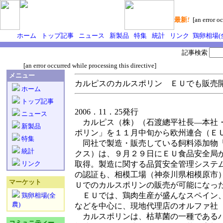
最新
!
[an error oc
ホーム
トップ記事
ニュース
新製品
特集
統計
リンク
鶏卵相場(
記事検索
[an error occurred while processing this directive]
メニュー
カルピスのカルスポリン ＥＵでも販売
ホーム
トップ記事
2006．11．25発行
ニュース
カルピス（株）（石渡總平社長―本社・
新製品
ポリン」を１１月中旬から欧州連合（Ｅ
特集
同社で製造・販売している飼料添加物「
統計
クス）は、９月２９日にＥＵ食品安全局
リンク
取得。製造に関する品質安全管理システ
の認証も、相模工場（神奈川県相模原市
マーケット
Ｕでのカルスポリンの販売が可能になっ
ＥＵでは、鶏肉生産が盛んなスペイン、
鶏卵相場(全
農)
などを中心に、現地代理店のオルファ社
カルスポリンは、枯草菌の一種であるバ
コミュニティー