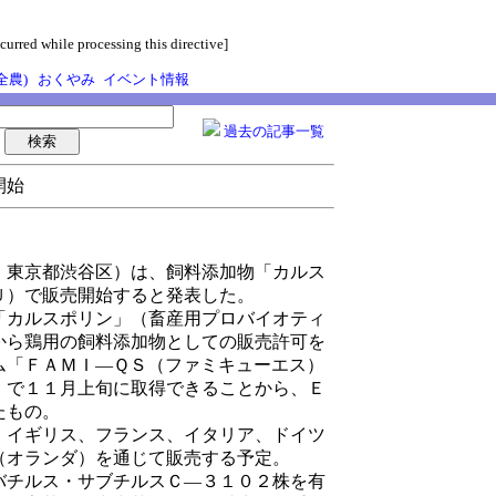
curred while processing this directive]
全農)
おくやみ
イベント情報
過去の記事一覧
開始
東京都渋谷区）は、飼料添加物「カルス
Ｕ）で販売開始すると発表した。
カルスポリン」（畜産用プロバイオティ
から鶏用の飼料添加物としての販売許可を
ム「ＦＡＭＩ―ＱＳ（ファミキューエス）
）で１１月上旬に取得できることから、Ｅ
たもの。
イギリス、フランス、イタリア、ドイツ
（オランダ）を通じて販売する予定。
チルス・サブチルスＣ―３１０２株を有