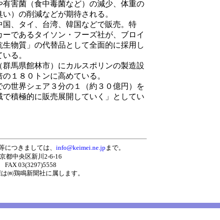
や有害菌（食中毒菌など）の減少、体重の
臭い）の削減などが期待される。
国、タイ、台湾、韓国などで販売。特
カーであるタイソン・フーズ社が、ブロイ
抗生物質」の代替品として全面的に採用し
ている。
群馬県館林市）にカルスポリンの製造設
倍の１８０トンに高めている。
の世界シェア３分の１（約３０億円）を
域で積極的に販売展開していく」としてい
等につきましては、
info@keimei.ne.jp
まで。
東京都中央区新川2-6-16
 FAX 03(3297)5558
権は㈱
鶏鳴新聞社
に属します。