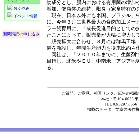
効成分とし、腸内における有用菌の増加
おくやみ
増加、健康体の維持、獣臭（家畜特有の
現在、日本以外にも米国、ブラジル、中
イベント情報
に、今年３月に世界最大の食肉加工メー
ラー飼育用に、「成長促進目的としての
新聞購読の申し込み
たことによって、販売量が大幅に増大し
販売拡大に合わせ、３月には群馬工場（
備を新設し、年間生産能力を従来比約４
同社は、「２０１０年までに、生菌剤で
目指し、北米やＥＵ、中南米、アジア地
る。
ご質問、ご意見、相互リンク、広告の掲載
本社：〒104-0033 
TEL 03(3297)5556
掲載の
データ
、
文章
の著作