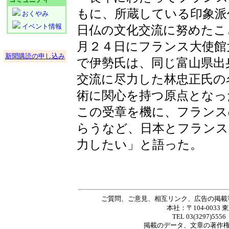
もに、所蔵している印象派
おくやみ
イベント情報
日仏の文化交流に努めたこ
月２４日にフランス大使館
新聞購読の申し込み
で伊勢氏は、同じ富山県出
交流に尽力した林忠正氏の
術に関心を持つ原点となっ
この受章を機に、フランス
らうなど、日本とフランス
力したい」と語った。
ご質問、ご意見、相互リンク、広告の掲載
本社：〒104-0033 
TEL 03(3297)5556
掲載の
データ
、
文章
の著作