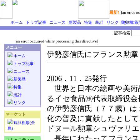
最新
!
[an error oc
ホーム
トップ記事
ニュース
新製品
特集
統計
リンク
鶏卵相場(
記事検索
[an error occurred while processing this directive]
メニュー
伊勢彦信氏にフランス勲章
ホーム
トップ記事
ニュース
2006．11．25発行
新製品
世界と日本の絵画や美術
特集
統計
るイセ食品㈱代表取締役会
リンク
の伊勢彦信氏（７７歳）は
マーケット
化の普及に貢献したとして
鶏卵相場(全
ドヌール勲章シュヴァリエ
農)
長年にわたってフランス
コミュニティー