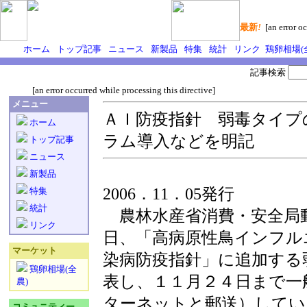
最新
!
[an error oc
ホーム
トップ記事
ニュース
新製品
特集
統計
リンク
鶏卵相場(
記事検索
[an error occurred while processing this directive]
メニュー
ＡＩ防疫指針 弱毒タイプ
ホーム
ラム導入などを明記
トップ記事
ニュース
新製品
2006．11．05発行
特集
統計
農林水産省消費・安全局
リンク
日、「高病原性鳥インフル
マーケット
染病防疫指針」に追加する
鶏卵相場(全
表し、１１月２４日まで一
農)
ターネットと郵送）してい
コミュニティー