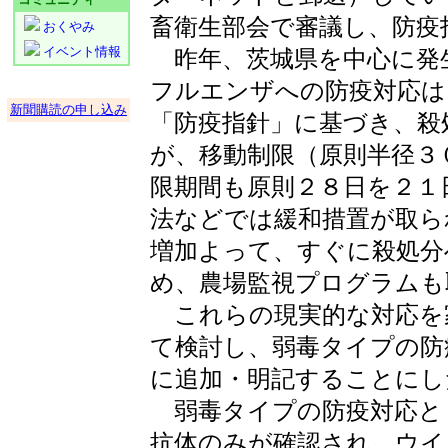
畜衛生部会で審議し、防疫
おくやみ
イベント情報
昨年、茨城県を中心に発
フルエンザへの防疫対応は
新聞購読の申し込み
「防疫指針」に基づき、殺
が、移動制限（原則半径３
限期間も原則２８日を２１
法などでは緩和措置が取ら
増加よって、すぐに殺処分
め、農場監視プログラムも
これらの現実的な対応を
て検討し、弱毒タイプの防
に追加・明記することにし
弱毒タイプの防疫対応と
抗体のみが確認され、ウイ