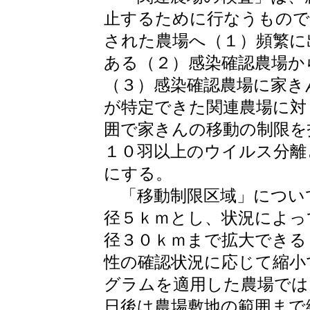
止するために行なうもので
された農場へ（１）頻繁に
ある（２）感染確認農場か
（３）感染確認農場に家き
が特定できた関連農場に対
囲で家きんの移動の制限を
１０羽以上のウイルス分離
にする。
「移動制限区域」につい
径５ｋｍとし、状況によっ
径３０ｋｍまで拡大できる
性の確認状況に応じて縮小
グラムを適用した農場では
日後は農場敷地の範囲まで