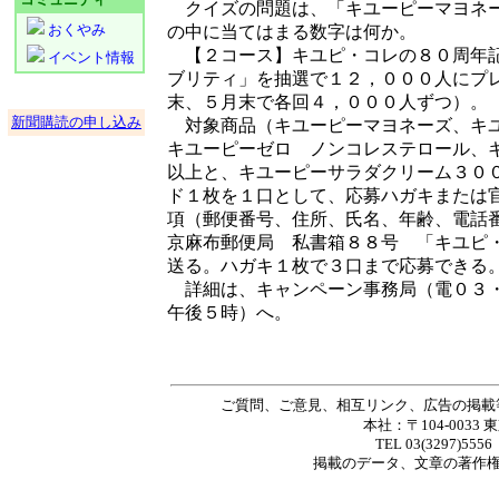
クイズの問題は、「キユーピーマヨネー
おくやみ
の中に当てはまる数字は何か。
【２コース】キユピ・コレの８０周年記
イベント情報
ブリティ」を抽選で１２，０００人にプ
末、５月末で各回４，０００人ずつ）。
新聞購読の申し込み
対象商品（キユーピーマヨネーズ、キユ
キユーピーゼロ ノンコレステロール、
以上と、キユーピーサラダクリーム３０
ド１枚を１口として、応募ハガキまたは
項（郵便番号、住所、氏名、年齢、電話
京麻布郵便局 私書箱８８号 「キユピ
送る。ハガキ１枚で３口まで応募できる
詳細は、キャンペーン事務局（電０３・
午後５時）へ。
ご質問、ご意見、相互リンク、広告の掲載
本社：〒104-0033 
TEL 03(3297)5556
掲載の
データ
、
文章
の著作