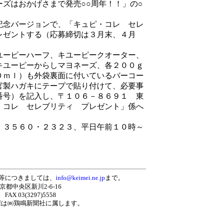
ズはおかげさまで発売○○周年！！」の○
念バージョンで、「キュピ・コレ セレ
レゼントする（応募締切は３月末、４月
ーピーハーフ、キユーピークオーター、
キユーピーからしマヨネーズ、各２００ｇ
０ｍｌ）も外袋裏面に付いているバーコー
官製ハガキにテープで貼り付けて、必要事
番号）を記入し、〒１０６－８６９１ 東
・コレ セレブリティ プレゼント」係へ
。
３５６０・２３２３、平日午前１０時～
等につきましては、
info@keimei.ne.jp
まで。
東京都中央区新川2-6-16
 FAX 03(3297)5558
権は㈱
鶏鳴新聞社
に属します。