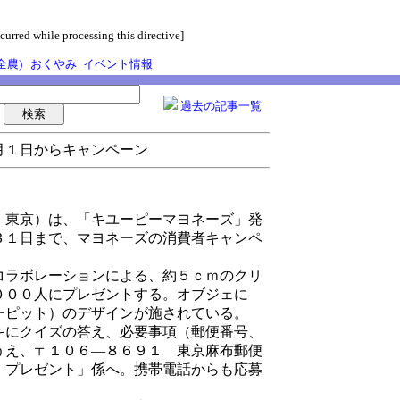
curred while processing this directive]
全農)
おくやみ
イベント情報
過去の記事一覧
月１日からキャンペーン
東京）は、「キユーピーマヨネーズ」発
３１日まで、マヨネーズの消費者キャンペ
ラボレーションによる、約５ｃｍのクリ
０００人にプレゼントする。オブジェに
ーピット）のデザインが施されている。
にクイズの答え、必要事項（郵便番号、
うえ、〒１０６―８６９１ 東京麻布郵便
 プレゼント」係へ。携帯電話からも応募