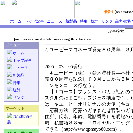
最新
!
[an error oc
ホーム
トップ記事
ニュース
新製品
特集
統計
リンク
鶏卵相場(
記事検索
[an error occurred while processing this directive]
メニュー
キユーピーマヨネーズ発売８０周年 ３
ホーム
トップ記事
2005．03．05発行
ニュース
キユーピー（株）（鈴木豊社長―本社・
新製品
売８０周年を記念して３月１日から５月
特集
ーンを２コース行なう。
統計
【１コース】フランス・バカラ社とのコ
リンク
スタルのたまご型オブジェを抽選で１，
は、キユーピーオリジナルの天使（キュ
マーケット
応募方法＝応募ハガキまたは官製ハガキ
住所、氏名、年齢、電話番号）を明記の
鶏卵相場(全
農)
局 私書箱８８号 「ロイヤル・エッグ
できる（http://www.qpmayo80.com）。
コミュニティー